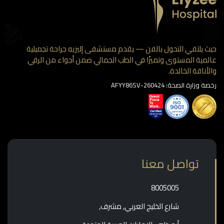
 يلتقي التحول بالفن — يقدم مستشفى إليزيه جراحة تجميلية
مية المستوى وتميزًا في الطب الجمالي ضمن أجواء من الرقي
أناقة الخالدة.
وزارة الصحة: AFYY86SV-260424
تواصل معنا
‎8005005‎
شارع الخليج العربي, مشرف,