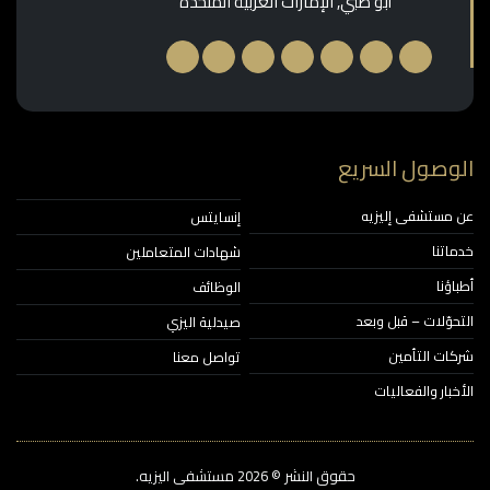
أبو ظبي, الإمارات العربية المتحدة
وصول السريع
مستشفى إليزيه
إنسايتس
اتنا
شهادات المتعاملين
ؤنا
الوظائف
حوّلات – قبل وبعد
صيدلية اليزي
ات التأمين
تواصل معنا
خبار والفعاليات
حقوق النشر © 2026‎ مستشفى اليزيه.