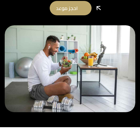
احجز موعد