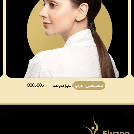
احجز موعد
8005005
مستشفى اليزيه