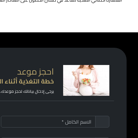
احجز موعد
خطة التغذية أثناء ا
يرجى إدخال بياناتك لحجز موعدك.