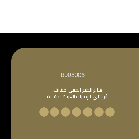
‎8005005‎
شارع الخليج العربي, مشرف,
أبو ظبي, الإمارات العربية المتحدة