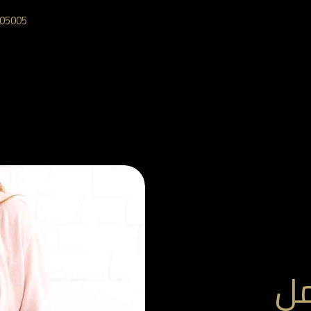
05005‎
مل