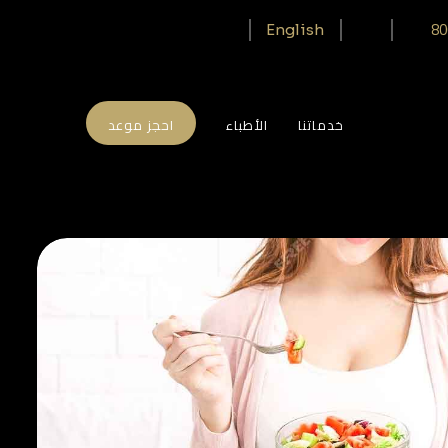
80
English
خدماتنا
الأطباء
احجز موعد