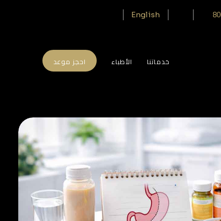
80
English
خدماتنا
الأطباء
احجز موعد