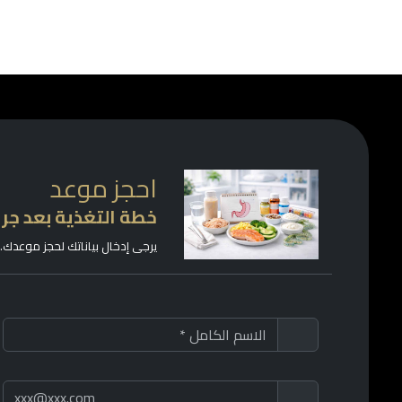
احجز موعد
خطة التغذية بعد جر
يرجى إدخال بياناتك لحجز موعدك.