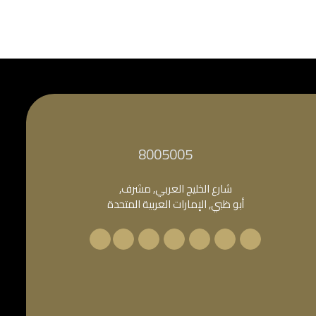
‎8005005‎
شارع الخليج العربي, مشرف,
أبو ظبي, الإمارات العربية المتحدة