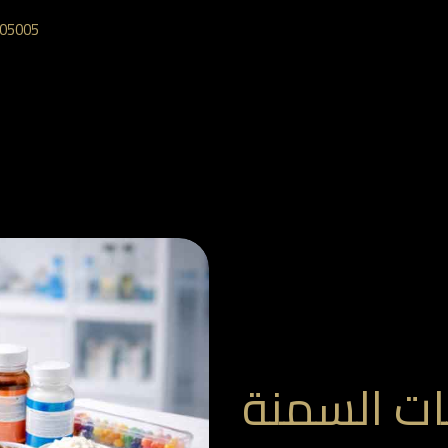
05005‎
ات السمنة