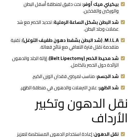
بيكيني ميك أوفر:
نحت دقيق لمنطقة أسفل البطن
والوركين والفخذين.
شد البطن بشكل الساعة الرملية:
تحديد الخصر مع شد
عضلات وجلد البطن.
M.I.L.A. (شد البطن بشفط دهون طفيف التوغل):
تقنية
متقدمة تقلل فترة التعافي مع نتائج فعالة.
شد محيط الخصر (Belt Lipectomy):
إزالة الجلد والدهون
الزائدة حول الخصر بالكامل.
شد الجسم:
مناسب لمرضى فقدان الوزن الكبير.
شد الظهر:
علاج الترهلات والدهون في منطقة الظهر.
نقل الدهون وتكبير
الأرداف
نقل الدهون:
إعادة استخدام الدهون المستخلصة لتعزيز