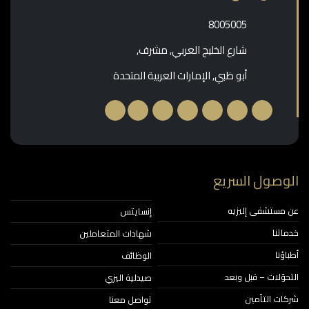
‎8005005‎
شارع الخليج العربي, مشرف,
أبو ظبي, الإمارات العربية المتحدة
الوصول السريع
عن مستشفى إليزيه
إنسايتس
خدماتنا
شهادات المتعاملين
أطباؤنا
الوظائف
التحوّلات – قبل وبعد
صيدلية اليزي
شركات التأمين
تواصل معنا