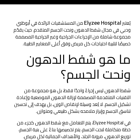
Elyzee Hospital
يُعتبر
من المستشفيات الرائدة في أبوظبي
ودبي في مجال شفط الدهون ونحت الجسم المتقدم، حيث يقدّم
مجموعة شاملة من الإجراءات الجراحية وغير الجراحية المصممة
خصيصًا لتلبية احتياجات كل مريض وفق أعلى المعايير الطبية.
ما هو شفط الدهون
ونحت الجسم؟
شفط الدهون ليس إجراءً واحدًا فقط، بل هو مجموعة من
التقنيات المتقدمة المصممة لإزالة الدهون الموضعية وإعادة
تشكيل الجسم. لا يُعد وسيلة لإنقاص الوزن، بل يهدف إلى تحسين
تناسق الجسم وإبراز ملامحه بشكل طبيعي ومتوازن.
في Elyzee Hospital، يتم التعامل مع شفط الدهون كجزء من
خطة متكاملة لنحت الجسم، يتم تخصيصها بناءً على بنية الجسم،
توزيع الدهون، مرونة الجلد، والأهداف الجمالية لكل مريض.